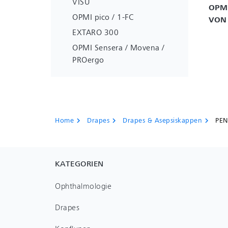
VISU
OPMI
OPMI pico / 1-FC
VON
EXTARO 300
OPMI Sensera / Movena /
PROergo
Home
Drapes
Drapes & Asepsiskappen
PEN
chevron_right
chevron_right
chevron_right
KATEGORIEN
Ophthalmologie
Drapes