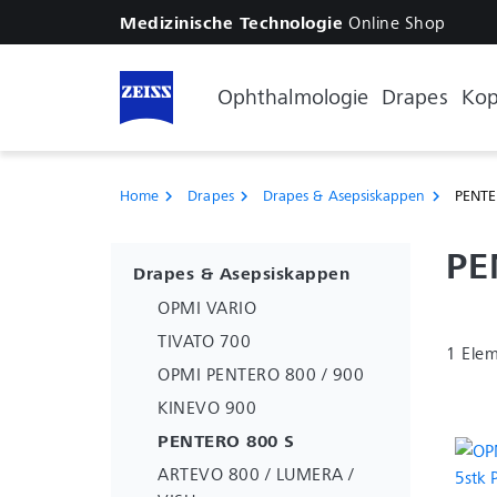
Online Shop
Medizinische Technologie
Ophthalmologie
Drapes
Kop
Home
Drapes
Drapes & Asepsiskappen
PENTE
chevron_right
chevron_right
chevron_right
PE
Drapes & Asepsiskappen
OPMI VARIO
TIVATO 700
1 Ele
OPMI PENTERO 800 / 900
KINEVO 900
PENTERO 800 S
ARTEVO 800 / LUMERA /