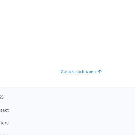
Zurück nach oben
arrow_upward
SS
takt
riere