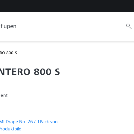
flupen
RO 800 S
NTERO 800 S
ment