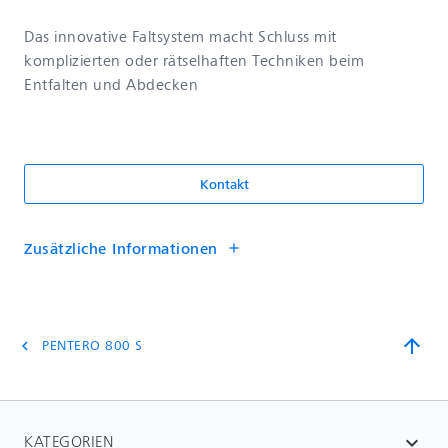
Das innovative Faltsystem macht Schluss mit
komplizierten oder rätselhaften Techniken beim
Entfalten und Abdecken
Kontakt
Zusätzliche Informationen
add
arrow_upward
PENTERO 800 S
chevron_left
KATEGORIEN
expand_more