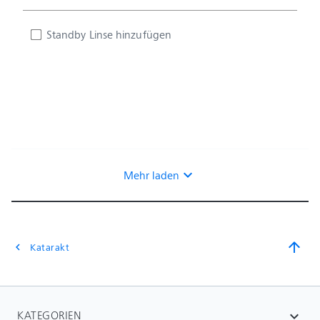
Standby Linse hinzufügen
expand_more
Mehr laden
arrow_upward
Katarakt
chevron_left
KATEGORIEN
expand_more