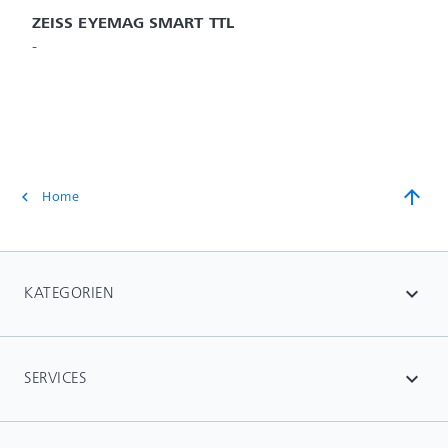
ZEISS EYEMAG SMART TTL
-
arrow_upward
Home
chevron_left
KATEGORIEN
expand_more
SERVICES
expand_more