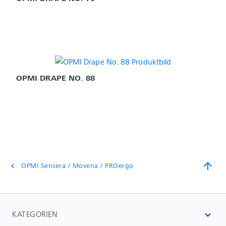
OPMI DRAPE NO. 88
arrow_upward
OPMI Sensera / Movena / PROergo
chevron_left
KATEGORIEN
expand_more