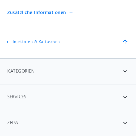
Zusätzliche Informationen
add
arrow_upward
Injektoren & Kartuschen
chevron_left
KATEGORIEN
expand_more
SERVICES
expand_more
ZEISS
expand_more