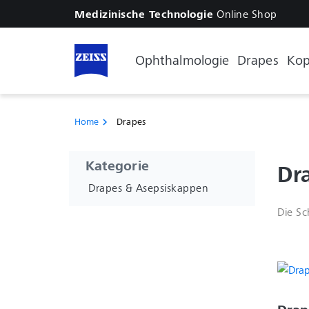
Online Shop
Medizinische Technologie
Ophthalmologie
Drapes
Kop
Home
Drapes
chevron_right
Kategorie
Dr
Drapes & Asepsiskappen
Die S