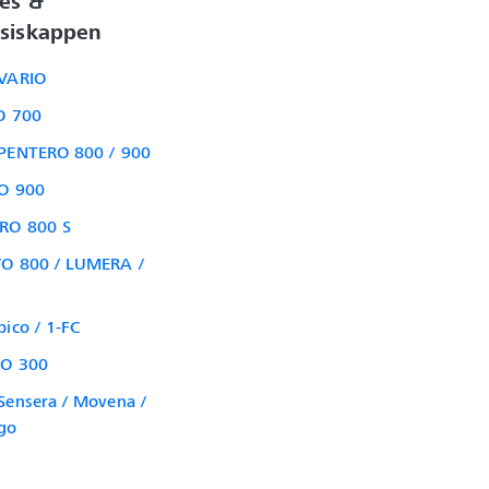
es & 
siskappen
VARIO
O 700
PENTERO 800 / 900
O 900
RO 800 S
O 800 / LUMERA /
ico / 1-FC
O 300
Sensera / Movena /
go