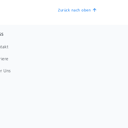
Zurück nach oben
arrow_upward
SS
takt
riere
r Uns