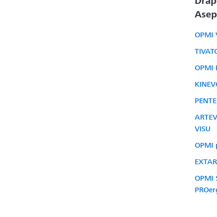
Drap
Asep
OPMI 
TIVAT
OPMI 
KINEV
PENTE
ARTEV
VISU
OPMI p
EXTAR
OPMI 
PROer