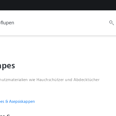
flupen
apes
chutzmaterialien wie Hauchschützer und Abdecktücher